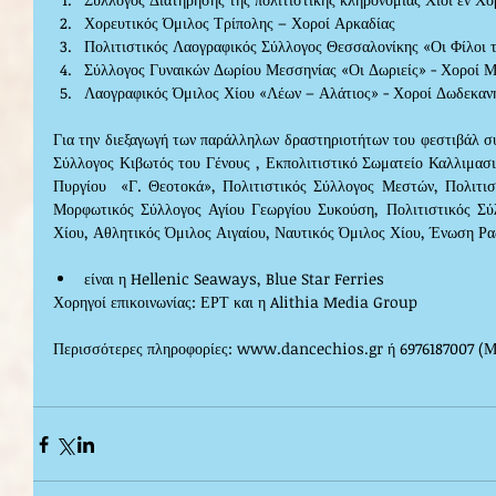
Χορευτικός Όμιλος Τρίπολης – Χοροί Αρκαδίας  
Πολιτιστικός Λαογραφικός Σύλλογος Θεσσαλονίκης «Οι Φίλοι 
Σύλλογος Γυναικών Δωρίου Μεσσηνίας «Οι Δωριείς» - Χοροί Μ
Λαογραφικός Όμιλος Χίου «Λέων – Αλάτιος» - Χοροί Δωδεκαν
Για την διεξαγωγή των παράλληλων δραστηριοτήτων του φεστιβάλ συ
Σύλλογος Κιβωτός του Γένους , Εκπολιτιστικό Σωματείο Καλλιμασιά
Πυργίου  «Γ. Θεοτοκά», Πολιτιστικός Σύλλογος Μεστών, Πολιτιστ
Μορφωτικός Σύλλογος Αγίου Γεωργίου Συκούση, Πολιτιστικός Σύ
Χίου, Αθλητικός Όμιλος Αιγαίου, Ναυτικός Όμιλος Χίου, Ένωση Ρα
είναι η Hellenic Seaways, Blue Star Ferries 
Χορηγοί επικοινωνίας: ΕΡΤ και η Alithia Media Group
Περισσότερες πληροφορίες: www.dancechios.gr ή 6976187007 (Μ