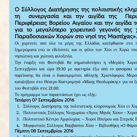
Ο Σύλλογος Διατήρησης της πολιτιστικής κληρ
τη  συνεργασία και την αιγίδα της  Περιφ
Περιφέρειας Βορείου Αιγαίου και την αιγίδα τ
για το μεγαλύτερο χορευτικό γεγονός της χ
Παραδοσιακών Χορών στο νησί της Μαστίχας».
Οι χορευτές από όλα τα μέρη της Ελλάδας κατέφθασαν στο π
ξημερώματα ενώ οι εθελοντές και οι φίλοι των Χίοι εν Χορώ του
νησιώτικη και χιώτικη φιλοξενία. 
Την έναρξη του Φεστιβάλ θα σηματοδοτήσει η «Μεγάλη Χορευ
Σεπτεμβρίου και ώρα 19:30 με αφετηρία έξω από το φαναράκι σ
παρέλασης θα είναι ο διακεκριμένος αθλητής Χριστόφορος Μερο
καταλήξουν στο Θέατρο Καστρομηνά «Μίκης Θεοδωράκης» για να ξεκ
του Φεστιβάλ στις 21:00. 
Το πρόγραμμα των παραστάσεων έχει ως εξής:
Τετάρτη 07 Σεπτεμβρίου 2016 
Σύλλογος Διατήρησης της πολιτιστικής κληρονομιάς Χίοι εν Χο
Πολιτιστικός Σύλλογος Νεοχωρίου «Άγιος Μηνάς Χίου» - Χοροί
Πολιτιστικό Κέντρο Αμφιλοχίας – Χοροί Ηπείρου και Στερεάς 
Μορφωτικός Σύλλογος Βαρβασίου Χίου – Βιβλιοθήκη «Ο Φάρος
Πέμπτη 08 Σεπτεμβρίου 2016 
Σύλλογος Διατήρησης της πολιτιστικής κληρονομιάς Χίοι εν Χο