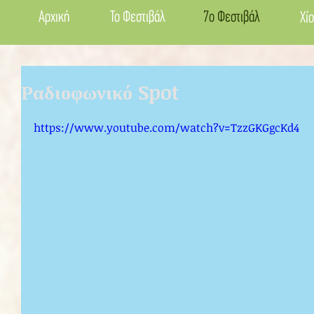
Αρχική
Το Φεστιβάλ
7ο Φεστιβάλ
Χίο
Ραδιοφωνικό Spot
https://www.youtube.com/watch?v=TzzGKGgcKd4