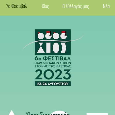
7ο Φεστιβάλ
Χίος
Ο Σύλλογός μας
Νέα