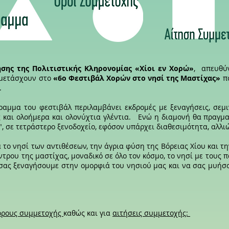
ησης της Πολιτιστικής Κληρονομίας «Χίοι εν Χορώ»
, απευθύ
μμετάσχουν στο
«6ο Φεστιβάλ Χορών στο νησί της Μαστίχας»
πο
.
ραμμα του φεστιβάλ περιλαμβάνει εκδρομές με ξεναγήσεις, σεμι
 και ολοήμερα και ολονύχτια γλέντια. Ενώ η διαμονή θα πραγμ
", σε τετράστερο ξενοδοχείο, εφόσον υπάρχει διαθεσιμότητα, αλλι
 το νησί των αντιθέσεων, την άγρια φύση της Βόρειας Χίου και τ
ντρου της μαστίχας, μοναδικό σε όλο τον κόσμο, το νησί με τους
 σας ξεναγήσουμε στην ομορφιά του νησιού μας και να σας μυήσ
όρους συμμετοχής
καθώς και για
αιτήσεις συμμετοχής: