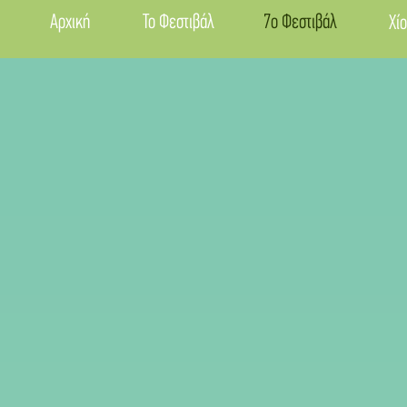
Αρχική
Το Φεστιβάλ
7ο Φεστιβάλ
Χίο