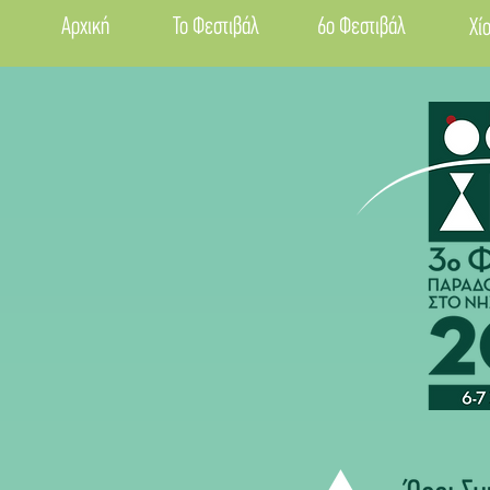
Αρχική
Το Φεστιβάλ
6ο Φεστιβάλ
Χί