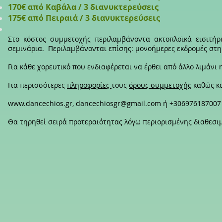
170€ από Καβάλα / 3 διανυκτερεύσεις
175€ από Πειραιά / 3 διανυκτερεύσεις
Στο κόστος συμμετοχής περιλαμβάνοντα ακτοπλοϊκά εισιτήρι
σεμινάρια. Περιλαμβάνονται επίσης: μονοήμερες εκδρομές στη Ν
Για κάθε χορευτικό που ενδιαφέρεται να έρθει από άλλο λιμάνι
Για περισσότερες
πληροφορίες
τους
όρους συμμετοχής
καθώς κα
www.dancechios.gr
,
dancechiosgr@gmail.com
ή +306976187007
Θα τηρηθεί σειρά προτεραιότητας λόγω περιορισμένης διαθεσ