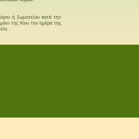
λόγου ή Σωματείου κατά την
ιμάνι της Χίου την ημέρα της
είο.