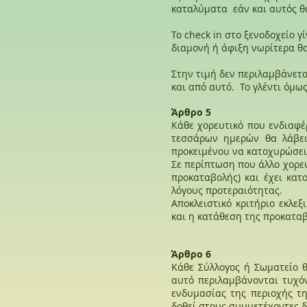
καταλύματα εάν και αυτός θα
Το check in στο ξενοδοχείο γ
διαμονή ή άφιξη νωρίτερα θα
Στην τιμή δεν περιλαμβάνετα
και από αυτό. Το γλέντι όμως
Άρθρο 5
Κάθε χορευτικό που ενδιαφ
τεσσάρων ημερών θα λάβει
προκειμένου να κατοχυρώσει
Σε περίπτωση που άλλο χορευ
προκαταβολής) και έχει κατ
λόγους προτεραιότητας.
Αποκλειστικό κριτήριο εκλε
και η κατάθεση της προκατα
Άρθρο 6
Κάθε Σύλλογος ή Σωματείο θ
αυτό περιλαμβάνονται τυχόν
ενδυμασίας της περιοχής τ
δοθεί στους συμμετέχοντες δ