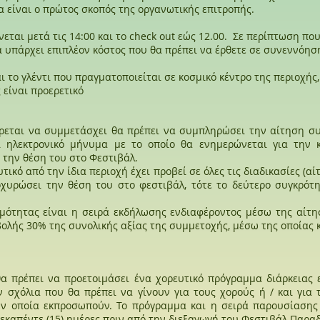
 είναι ο πρώτος σκοπός της οργανωτικής επιτροπής.
ίνεται μετά τις 14:00 και το check out εώς 12.00. Σε περίπτωση πο
 υπάρχει επιπλέον κόστος που θα πρέπει να έρθετε σε συνεννόησ
ι το γλέντι που πραγματοποιείται σε κοσμικό κέντρο της περιοχής
 είναι προερετικό
έρεται να συμμετάσχει θα πρέπει να συμπληρώσει την αίτηση σ
 ηλεκτρονικό μήνυμα με το οποίο θα ενημερώνεται για την 
 την θέση του στο Φεστιβάλ.
τικό από την ίδια περιοχή έχει προβεί σε όλες τις διαδικασίες (
οχυρώσει την θέση του στο φεστιβάλ, τότε το δεύτερο συγκρότη
ξιμότητας είναι η σειρά εκδήλωσης ενδιαφέροντος μέσω της αί
βολής 30% της συνολικής αξίας της συμμετοχής, μέσω της οποίας
α πρέπει να προετοιμάσει ένα χορευτικό πρόγραμμα διάρκειας εί
 σχόλια που θα πρέπει να γίνουν για τους χορούς ή / και για
ην οποία εκπροσωπούν. Το πρόγραμμα και η σειρά παρουσίαση
εκαπέντε (15) ημέρες πριν από την διεξαγωγή του Φεστιβάλ Παρα