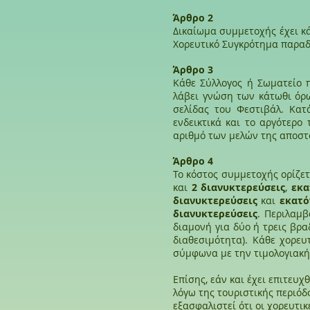
Άρθρο 2
Δικαίωμα συμμετοχής έχει κά
Χορευτικό Συγκρότημα παρα
Άρθρο 3
Κάθε Σύλλογος ή Σωματείο 
λάβει γνώση των κάτωθι όρω
σελίδας του Φεστιβάλ. Κα
ενδεικτικά και το αργότερο
αριθμό των μελών της αποστο
Άρθρο 4
Το κόστος συμμετοχής ορίζε
και
2 διανυκτερεύσεις
,
εκα
διανυκτερεύσεις
και
εκατό
διανυκτερεύσεις
. Περιλαμβ
διαμονή για δύο ή τρεις βρα
διαθεσιμότητα). Κάθε χορευ
σύμφωνα με την τιμολογιακή
Επίσης, εάν και έχει επιτευ
λόγω της τουριστικής περιόδ
εξασφαλιστεί ότι οι χορευτι