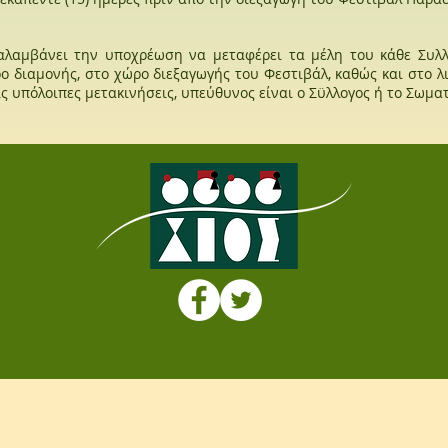
ναλαμβάνει την υποχρέωση να μεταφέρει τα μέλη του κάθε Συλ
ο διαμονής, στο χώρο διεξαγωγής του Φεστιβάλ, καθώς και στο λ
ις υπόλοιπες μετακινήσεις, υπεύθυνος είναι ο Σϋλλογος ή το Σωματ