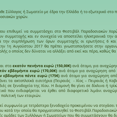
θε Σύλλογος ή Σωματείο με έδρα την Ελλάδα ή το εξωτερικό στο π
δοσιακών χορών.
που επιθυμεί να συμμετάσχει στο Φεστιβάλ Παραδοσιακών Χορών
ν συμμετοχής και εν συνεχεία να αποστείλει ηλεκτρονικά την 
τά την συμπλήρωση των όρων συμμετοχής οι ερωτήσεις 6 κα
 την 1η Αυγούστου 2017 θα πρέπει γνωστοποιήσετε στην οργανω
λής ο οποίος δεν δύναται να αλλάξει από εκεί και πέρα, καθώς θα 
ται στα
εκατόν πενήντα ευρώ (150,00€)
ανά άτομο, για αναχώρησ
τόν εβδομήντα ευρώ (170,00€)
ανά άτομο για αναχώρηση από τ
ν εβδομήντα πέντε ευρώ (175€)
ανά άτομο για αναχώρηση από 
άνει τα ακτοπλοϊκά εισιτήρια (Πειραιάς - Χίος – Πειραιάς ή Καβ
διές σε ξενοδοχεία της Χίου. Η διαμονή θα γίνει σε δίκλινα ή τρί
τικό που ενδιαφέρεται να έρθει από διαφορετικό λιμάνι αναχώ
 πολιτική των εταιριών.
χθεί συμφωνία με τετράστερο ξενοδοχείο προκειμένου να στεγάσει
ου κατά την οποία θα πραγματοποιηθεί το Φεστιβάλ Παραδοσιακών
κές ομάδες των Συλλόγων ή Σωματείων που θα συμμετάσχουν θα δι