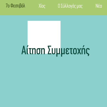
7ο Φεστιβάλ
Χίος
Ο Σύλλογός μας
Νέα