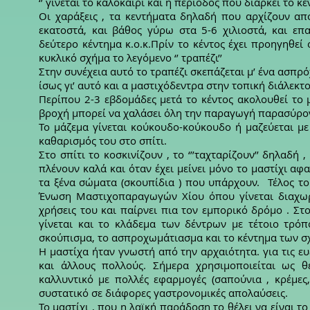
‘’ γίνεται το καλοκαίρι και η περίοδος που διαρκεί το κέ
Οι χαράξεις , τα κεντήματα δηλαδή που αρχίζουν απ
εκατοστά, και βάθος γύρω στα 5-6 χιλιοστά, και επ
δεύτερο κέντημα κ.ο.κ.Πρίν το κέντος έχει προηγηθε
κυκλικό σχήμα το λεγόμενο ‘’ τραπέζι’’
Στην συνέχεια αυτό το τραπέζι σκεπάζεται μ’ ένα ασπ
ίσως γι’ αυτό και α μαστιχόδεντρα στην τοπική διάλεκτο
Περίπου 2-3 εβδομάδες μετά το κέντος ακολουθεί το 
βροχή μπορεί να χαλάσει όλη την παραγωγή παρασύρον
Το μάζεμα γίνεται κούκουδο-κούκουδο ή μαζεύεται με
καθαρισμός του στο σπίτι.
Στο σπίτι το κοσκινίζουν , το ‘’’ταχταρίζουν’’ δηλα
πλένουν καλά και όταν έχει μείνει μόνο το μαστίχι α
τα ξένα σώματα (σκουπίδια ) που υπάρχουν. Τέλος το
Ένωση Μαστιχοπαραγωγών Χίου όπου γίνεται διαχωρι
χρήσεις του και παίρνει πια τον εμπορικό δρόμο . Στ
γίνεται και το κλάδεμα των δέντρων με τέτοιο τρόπ
σκούπισμα, το ασπροχωμάτιασμα και το κέντημα των σ
Η μαστίχα ήταν γνωστή από την αρχαιότητα. για τις ευ
και άλλους πολλούς. Σήμερα χρησιμοποιείται ως θ
καλλυντικό με πολλές εφαρμογές (σαπούνια , κρέμες
συστατικό σε διάφορες γαστρονομικές απολαύσεις.
Το μαστίχι , που η λαϊκή παράδοση το θέλει να είναι 