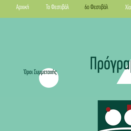
Αρχική
Το Φεστιβάλ
6ο Φεστιβάλ
Χίο