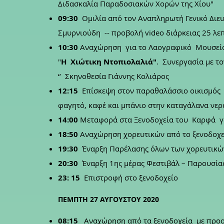
Διδασκαλία Παραδοσιακών Χορών της Χίου"
09:30
Ομιλία από τον Αναπληρωτή Γενικό Διε
Σμυρνιούδη -- προβολή video διάρκειας 25 λε
10:30
Αναχώρηση για το Λαογραφικό Μουσείο
"
Η Χιώτικη Ντοπιολαλιά"
.
Συνεργασία με το
‘’
Σκηνοθεσία Γιάννης Κολιάρος
12:15
Επίσκεψη στον παραθαλάσσιο οικισμός 
φαγητό, καφέ και μπάνιο στην καταγάλανα νερά
14:00
Μεταφορά στα Ξενοδοχεία του Καρφά γι
18:50
Αναχώρηση χορευτικών από το ξενοδοχεί
19:30
Έναρξη Παρέλασης όλων των χορευτικώ
20:30
Έναρξη 1ης μέρας Φεστιβάλ – Παρουσί
23: 15
Επιστροφή στο ξενοδοχείο
ΠΕΜΠΤΗ 27 ΑΥΓΟΥΣΤΟΥ 2020
08:15
Αναχώρηση από τα ξενοδοχεία με προο