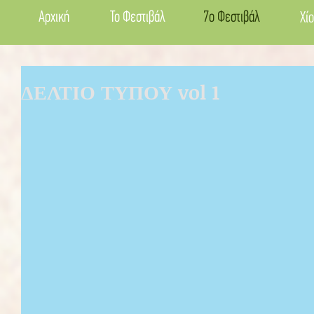
Αρχική
Το Φεστιβάλ
7ο Φεστιβάλ
Χίο
ΔΕΛΤΙΟ ΤΥΠΟΥ vol 1