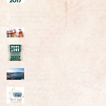
Η μυροβόλος Χίος ετοιμάζεται να
υποδεχτεί το «3ο Φεστιβάλ Χορών
στο νησί της Μαστίχας»
Έλα στη Χίο για
χορό!!!
Υπό την αιγίδα του
Δήμου Χίου το 3ο
Φεστιβάλ Χορών στο
νησί της Μαστίχας»
Σήμερα Τετάρτη
ξεκινάει η μεγάλη
γιορτή χορού και
πολιτισμού της Χίου
Η Χίος ξεσηκώνεται
και χορεύει!