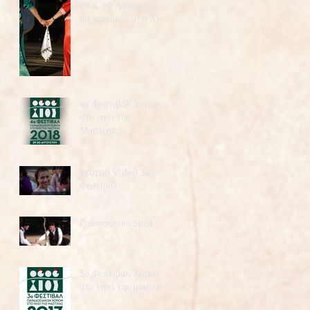
29 & 30 Αυγούστου
θα χορεύει όλη η Χίος
4ο Φεστιβάλ Χορών,
στο νησί της
Μαστίχας
Promo Video 3ου
Φεστιβάλ
Ραδιοφωνικό Spot
3ο Φεστιβάλ Χορών
στο νησί της μαστίχας