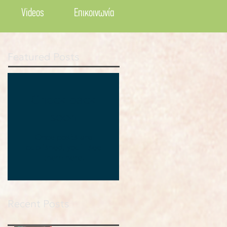
Videos
Επικοινωνία
Featured Posts
Check back
soon
Once posts are
published, you’ll see
them here.
Recent Posts