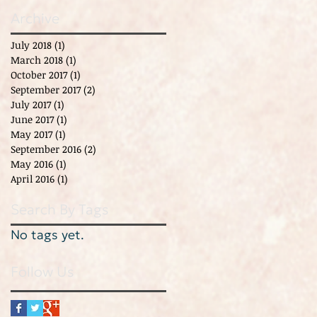
Archive
July 2018
(1)
1 post
March 2018
(1)
1 post
October 2017
(1)
1 post
September 2017
(2)
2 posts
July 2017
(1)
1 post
June 2017
(1)
1 post
May 2017
(1)
1 post
September 2016
(2)
2 posts
May 2016
(1)
1 post
April 2016
(1)
1 post
Search By Tags
No tags yet.
Follow Us