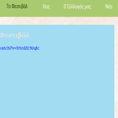
7ο Φεστιβάλ
Χίος
Ο Σύλλογός μας
Νέα
Φεστιβάλ
atch?v=bYoIZC9Jqfc