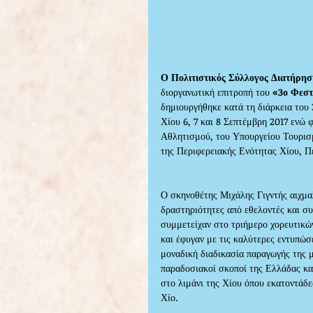
Ο Πολιτιστικός Σύλλογος Διατήρησ
διοργανωτική επιτροπή του 
«3ο Φεστ
δημιουργήθηκε κατά τη διάρκεια του
Χίου 6, 7 και 8 Σεπτέμβρη 2017 ενώ 
Αθλητισμού, του Υπουργείου Τουρισμ
της Περιφερειακής Ενότητας Χίου, Π
Ο σκηνοθέτης Μιχάλης Γιγντής αιχμαλ
δραστηριότητες από εθελοντές και σ
συμμετείχαν στο τριήμερο χορευτικώ
και έφυγαν με τις καλύτερες εντυπώσε
μοναδική διαδικασία παραγωγής της 
παραδοσιακοί σκοποί της Ελλάδας κα
στο λιμάνι της Χίου όπου εκατοντάδε
Χίο.   