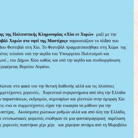
ης της Πολιτιστικής Κληρονομίας «Χίοι εν Χορώ» 
 μαζί με την 
ιβάλ Χορών στο νησί της Μαστίχας» 
παρουσιάζουν το video που 
 3ου Φεστιβάλ στη Χίο. Το Φεστιβάλ πραγματοποιήθηκε στη Χώρα  της 
φέτος τελούσε υπό την αιγίδα του Υπουργείου Πολιτισμού και 
ού , του Δήμου Χίου καθώς και υπό την αιγίδα και συνδιοργάνωση 
εριφέρειας Βορείου Αιγαίου.
ώτισε στο φακό του την θετική διάθεσής αλλά και τις πλούσιες 
υμμετέχοντες χορευτές.  Χορευτικά συγκροτήματα από όλη την Ελλάδα 
ν παραστάσεων, εκδρομών, σεμιναρίων και γλεντιών στην όμορφη Χίο 
ις ενώ οι συμμετέχοντες είχαν την ευκαιρία να μάθουν για την 
μαστίχας.  Ακούσματα χιώτικων ρυθμών αλλά και από όλη την Ελλάδα, 
ι εντυπωσιακές φορεσιές ενώθηκαν σε μια φαντασμαγορική  παρέλαση 
ς χορευτές πιαστήκαν χέρι χέρι   και χόρεψαν αντάμα από τη Μυροβόλο 