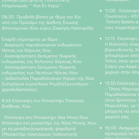
Συλλόγο Διατήρησης Πολιτιστικής
Κληρονομιάς ‘’ Χίοι Εν Χορώ΄΄
11:00 Επίσκεψη
Οινοποιείο – Κ
06:30 Προβολή βίντεο με θέμα την Χίο
-Τοπική δράση α
από τον Πρόεδρο της Διεθνής Ένωσης
τους συμμετέχον
Αστυνομικών Χίου κύριο Ζαφείρη Λασκαρίδη
12:15 Επίσκεψη
Έναρξη σεμιναρίου με θέμα :
Η Βολισσός είνα
- Διαφορές παραδοσιακών ενδυμασιών
βορειοδυτικής Χ
Νότιας και Βόρειας Χίου
χιλιομέτρων από
- Αναπαράσταση δεσίματος Νυφικής
Τόπος όπου γενν
ενδυμασίας της Βολισσού Βόρειας Χίου
Στάση για Καφέ
- Αναπαράστηση δεσίματος Νυφικής
χωριού στην πέτ
ενδυμασίας των Νενήτων Νότιας Χίου
– Διδασκαλία Παραδοσιακών Χορών της Χίου
13:30 Επίσκεψη 
Εισηγήτρια κυρία‘Αννα Μιμίδη(Ερευνήτρια –
– Τόπος Μαρτυρί
χοροδιδάσκαλος)
Παραθαλάσσια πε
όπου βρίσκεται 
8:45 Επίσκεψη στο Μοναστήρι Παναγίας
Μαρκέλλας, με 
Βοήθειας Χίου
μπορείτε να απο
φαγητό σας.
Επίσκεψη στο Μοναστήρι Νέα Μονή Χίου
Επίσκεψη στο μοναστήρι της Νέας Μονής Χίου
16:00 Αναχώρησ
με τα μοναδικήςομορφιάς ψηφιδωτά
προορισμό τα Εν
(Μοναστήρι παγκόσμιας πολιτιστικής