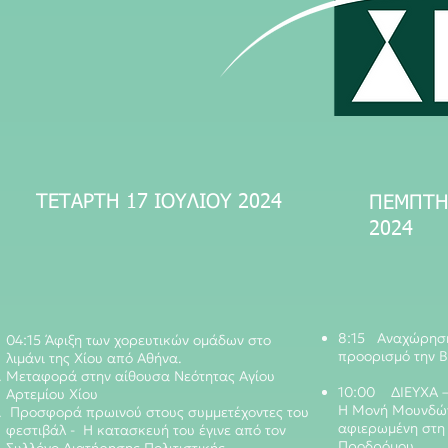
ΤΕΤΑΡΤΗ 17 ΙΟΥΛΙΟΥ 2024
ΠΕΜΠΤΗ
2024
8:15 Αναχώρηση
04:15 Άφιξη των χορευτικών ομάδων στο
προορισμό την Β
λιμάνι της Χίου από Αθήνα.
Μεταφορά στην αίθουσα Νεότητας Αγίου
10:00 ΔΙΕΥΧΑ
Αρτεμίου Χίου
Η Μονή Μουνδών,
Προσφορά πρωινού στους συμμετέχοντες του
αφιερωμένη στη 
φεστιβάλ - Η κατασκευή του έγινε από τον
Προδρόμου.