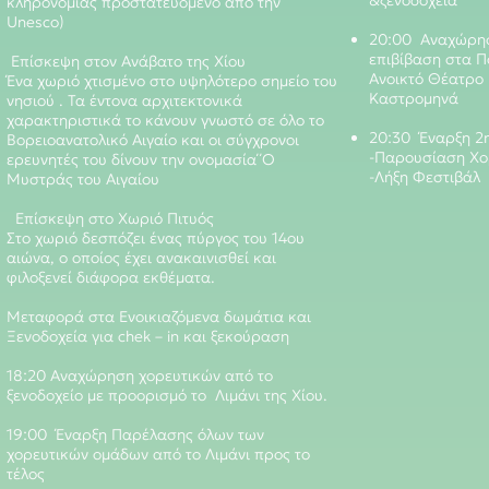
&ξενοδοχεία
κληρονομιάς προστατευόμενο από την
Unesco)
20:00 Αναχώρησ
επιβίβαση στα Π
Επίσκεψη στον Ανάβατο της Χίου
Ανοικτό Θέατρο
Ένα χωριό χτισμένο στο υψηλότερο σημείο του
Καστρομηνά
νησιού . Τα έντονα αρχιτεκτονικά
χαρακτηριστικά το κάνουν γνωστό σε όλο το
20:30 Έναρξη 2
Βορειοανατολικό Αιγαίο και οι σύγχρονοι
-Παρουσίαση Χο
ερευνητές του δίνουν την ονομασία΄΄Ο
-Λήξη Φεστιβάλ
Μυστράς του Αιγαίου
Επίσκεψη στο Χωριό Πιτυός
Στο χωριό δεσπόζει ένας πύργος του 14ου
αιώνα, ο οποίος έχει ανακαινισθεί και
φιλοξενεί διάφορα εκθέματα.
Μεταφορά στα Ενοικιαζόμενα δωμάτια και
Ξενοδοχεία για chek – in και ξεκούραση
18:20 Αναχώρηση χορευτικών από το
ξενοδοχείο με προορισμό το Λιμάνι της Χίου.
19:00 Έναρξη Παρέλασης όλων των
χορευτικών ομάδων από το Λιμάνι προς το
τέλος